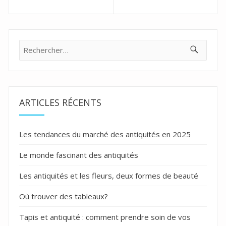
de
Previous
Next
post:
post:
l’article
Rechercher :
ARTICLES RÉCENTS
Les tendances du marché des antiquités en 2025
Le monde fascinant des antiquités
Les antiquités et les fleurs, deux formes de beauté
Où trouver des tableaux?
Tapis et antiquité : comment prendre soin de vos