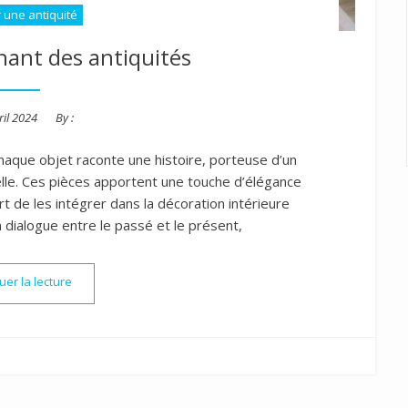
 une antiquité
nant des antiquités
d
ril 2024
By :
haque objet raconte une histoire, porteuse d’un
lle. Ces pièces apportent une touche d’élégance
rt de les intégrer dans la décoration intérieure
n dialogue entre le passé et le présent,