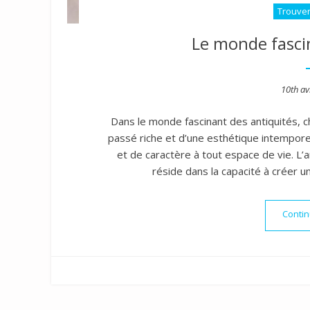
Trouver
Le monde fasci
Poste
10th av
on
Dans le monde fascinant des antiquités, c
passé riche et d’une esthétique intempore
et de caractère à tout espace de vie. L’a
réside dans la capacité à créer u