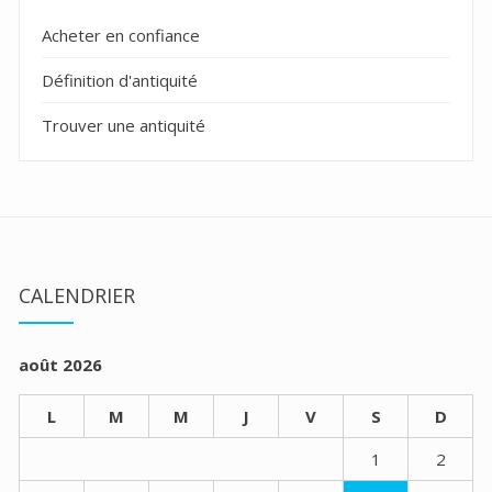
Acheter en confiance
Définition d'antiquité
Trouver une antiquité
CALENDRIER
août 2026
L
M
M
J
V
S
D
1
2