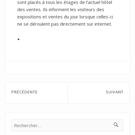
sont placés à tous les étages de l’actuel hôtel
des ventes. Ils informent les visiteurs des
expositions et ventes du jour lorsque celles-ci
ne se déroulent pas directement sur internet.
Navigation
PRÉCÉDENTE
SUIVANT
de
Previous
Next
post:
post:
l’article
Rechercher :